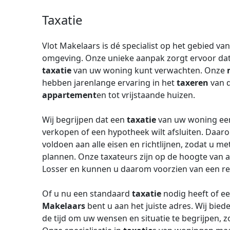
Taxatie
Vlot Makelaars is dé specialist op het gebied va
omgeving. Onze unieke aanpak zorgt ervoor dat
taxatie
van uw woning kunt verwachten. Onze
hebben jarenlange ervaring in het
taxeren
van d
appartement
en tot vrijstaande huizen.
Wij begrijpen dat een
taxatie
van uw woning een 
verkopen of een hypotheek wilt afsluiten. Daar
voldoen aan alle eisen en richtlijnen, zodat u m
plannen. Onze taxateurs zijn op de hoogte van 
Losser en kunnen u daarom voorzien van een re
Of u nu een standaard
taxatie
nodig heeft of ee
Makelaars
bent u aan het juiste adres. Wij bie
de tijd om uw wensen en situatie te begrijpen, z